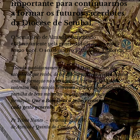
importante para continuarmos
a formar os futuros sacerdotes
da Diocese de Setúbal.
O Seminário de Almada é sustentado
exclusivamente pela generosidade de pessoas
como você. O seu donativo pode fazer a diferença.
“Dando quotidianamente graças a Deus pelo dom do
sacerdócio que recebi, de coração agradecido lembro os meus
anos de formação no seminário, a oração de tantos que
sustentou esta vocação bem como agradeço imensamente a
partilha de bens materiais que suportaram os custos da
formação.
Que o Bom Deus a todos recompense por
cada gesto generoso.”
Pe Telmo Nunes –
Ordenado a 30.06.2024 –
Paróquias
de Azeitão e Quinta do Conde